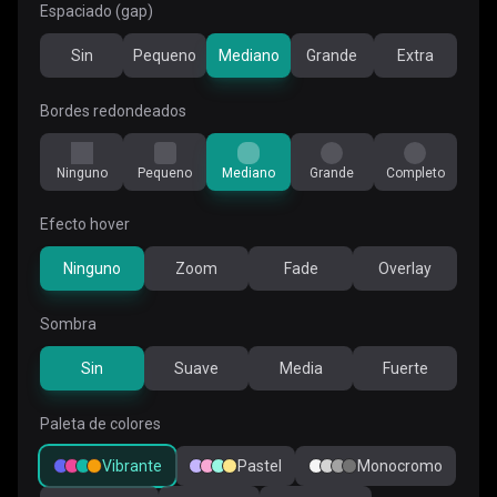
Espaciado (gap)
Sin
Pequeno
Mediano
Grande
Extra
Bordes redondeados
Ninguno
Pequeno
Mediano
Grande
Completo
Efecto hover
Ninguno
Zoom
Fade
Overlay
Sombra
Sin
Suave
Media
Fuerte
Paleta de colores
Vibrante
Pastel
Monocromo