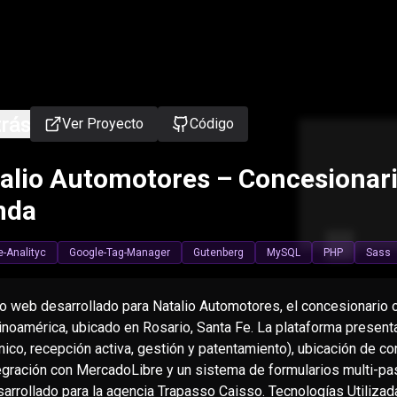
rás
Ver Proyecto
Código
alio Automotores – Concesionari
nda
-Analityc
Google-Tag-Manager
Gutenberg
MySQL
PHP
Sass
io web desarrollado para Natalio Automotores, el concesionario
inoamérica, ubicado en Rosario, Santa Fe. La plataforma presenta 
nico, recepción activa, gestión y patentamiento), ubicación de 
egración con MercadoLibre y un sistema de formularios multi-pa
arrollado para la agencia Trapasso Caisso. Tecnologías Utiliza