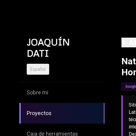
Skip to content
JOAQUÍN
At
DATI
Nat
Español
Ho
Google
Sobre mí
Sit
Lat
Proyectos
téc
int
Caja de herramientas
Des