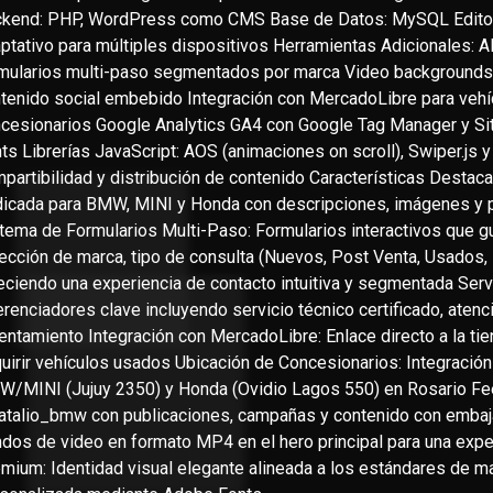
kend: PHP, WordPress como CMS Base de Datos: MySQL Editor:
ptativo para múltiples dispositivos Herramientas Adicionales: 
mularios multi-paso segmentados por marca Video backgrounds
tenido social embebido Integración con MercadoLibre para veh
cesionarios Google Analytics GA4 con Google Tag Manager y Sit
ts Librerías JavaScript: AOS (animaciones on scroll), Swiper.js 
partibilidad y distribución de contenido Características Destac
icada para BMW, MINI y Honda con descripciones, imágenes y p
tema de Formularios Multi-Paso: Formularios interactivos que gu
ección de marca, tipo de consulta (Nuevos, Post Venta, Usados,
eciendo una experiencia de contacto intuitiva y segmentada Servi
erenciadores clave incluyendo servicio técnico certificado, atenc
entamiento Integración con MercadoLibre: Enlace directo a la tie
uirir vehículos usados Ubicación de Concesionarios: Integraci
/MINI (Jujuy 2350) y Honda (Ovidio Lagos 550) en Rosario Fe
talio_bmw con publicaciones, campañas y contenido con embaj
dos de video en formato MP4 en el hero principal para una exp
mium: Identidad visual elegante alineada a los estándares de 