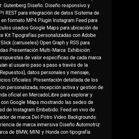
 Gutenberg Diseño: Diseño responsivo y
API REST para integración de datos Sistema de
 en formato MP4 Plugin Instagram Feed para
ículos usados Google Maps para ubicación de
e Kit Tipografías personalizadas con Adobe
y Slick (carruseles) Open Graph y RSS para
adas Presentación Multi-Marca: Exhibición
ropuestas de valor específicas de cada marca
ían al usuario paso a paso a través de la
 Repuestos), datos personales y mensaje,
cios Oficiales: Presentación detallada de los
ión personalizada, recepción activa y gestión de
nda oficial en MercadoLibre para explorar y
ón con Google Maps mostrando las sedes de
ed de Instagram Embebido: Feed en vivo de
ador de marca Del Potro Video Backgrounds:
eriencia de marca inmersiva Diseño Automotriz
marca de BMW, MINI y Honda con tipografía