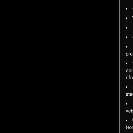
pro
sel
ofr
ate
veh
Hon