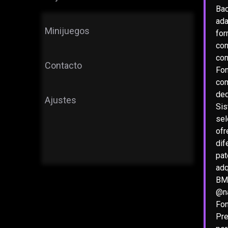
Bac
ada
Minijuegos
for
con
con
Contacto
Fon
com
ded
Ajustes
Sis
sel
ofr
dif
pat
adq
BMW
@na
Fon
Pre