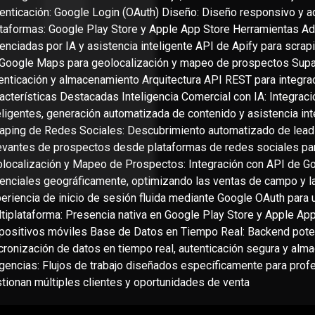
enticación: Google Login (OAuth) Diseño: Diseño responsivo y ad
taformas: Google Play Store y Apple App Store Herramientas Ad
enciadas por IA y asistencia inteligente API de Apify para scra
Google Maps para geolocalización y mapeo de prospectos Supab
enticación y almacenamiento Arquitectura API REST para integra
acterísticas Destacadas Inteligencia Comercial con IA: Integrac
eligentes, generación automatizada de contenido y asistencia inte
aping de Redes Sociales: Descubrimiento automatizado de lead
evantes de prospectos desde plataformas de redes sociales pa
localización y Mapeo de Prospectos: Integración con API de Goo
enciales geográficamente, optimizando las ventas de campo y la 
eriencia de inicio de sesión fluida mediante Google OAuth para 
tiplataforma: Presencia nativa en Google Play Store y Apple App
positivos móviles Base de Datos en Tiempo Real: Backend pot
cronización de datos en tiempo real, autenticación segura y al
gencias: Flujos de trabajo diseñados específicamente para pro
tionan múltiples clientes y oportunidades de venta