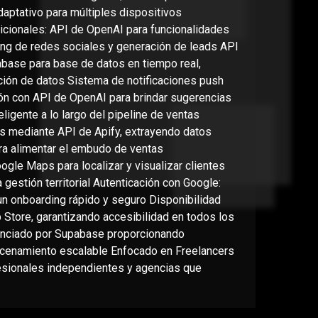
aptativo para múltiples dispositivos
icionales: API de OpenAI para funcionalidades
ping de redes sociales y generación de leads API
ase para base de datos en tiempo real,
ción de datos Sistema de notificaciones push
ión con API de OpenAI para brindar sugerencias
ligente a lo largo del pipeline de ventas
s mediante API de Apify, extrayendo datos
ra alimentar el embudo de ventas
gle Maps para localizar y visualizar clientes
gestión territorial Autenticación con Google:
un onboarding rápido y seguro Disponibilidad
 Store, garantizando accesibilidad en todos los
enciado por Supabase proporcionando
macenamiento escalable Enfocado en Freelancers
fesionales independientes y agencias que