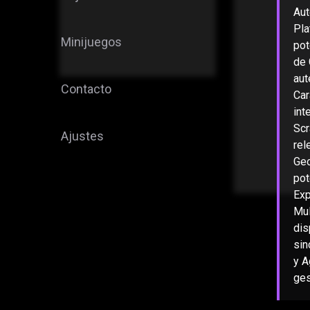
Aut
Pla
Minijuegos
pot
de 
aut
Contacto
Car
int
Scr
Ajustes
rel
Geo
pot
Exp
Mul
dis
sin
y A
ges