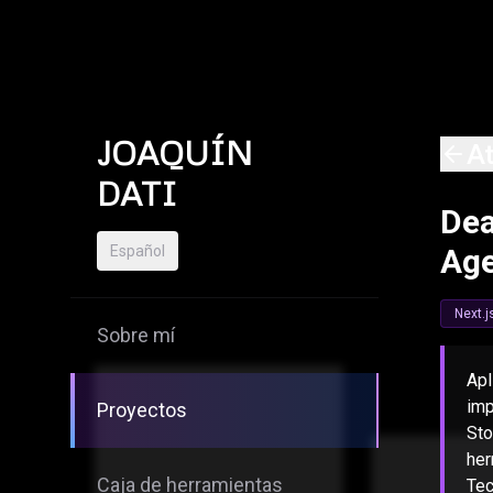
Skip to content
JOAQUÍN
At
DATI
Dea
Español
Age
Next.j
Sobre mí
Apl
imp
Proyectos
Sto
her
Caja de herramientas
Tec