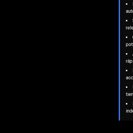
aut
rel
pot
ráp
acc
tie
ind