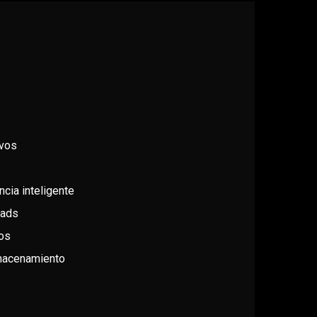
ivos
cia inteligente
eads
os
lmacenamiento