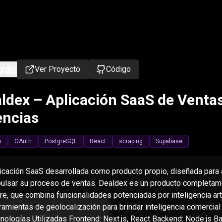
rás
Ver Proyecto
Código
ldex – Aplicación SaaS de Ventas
ncias
s
OAuth
PostgreSQL
React
scraping
Supabase
icación SaaS desarrollada como producto propio, diseñada para a
ulsar su proceso de ventas. Dealdex es un producto completame
re, que combina funcionalidades potenciadas por inteligencia arti
ramientas de geolocalización para brindar inteligencia comercial
nologías Utilizadas Frontend: Next.js, React Backend: Node.js